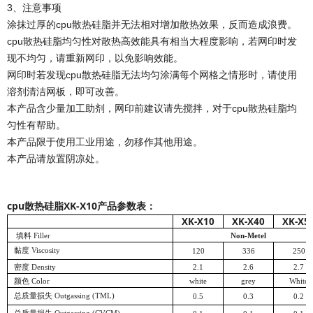
3、注意事项
涂抹过厚的
并无法相对增加散热效果，反而造成浪费。
cpu散热硅脂
均匀性对散热高效能具有相当大程度影响，若网印时发
cpu散热硅脂
现不均匀，请重新网印，以免影响效能。
网印时若发现
无法均匀涂满每个网格之情形时，请使用
cpu散热硅脂
溶剂清洁网板，即可改善。
本产品含少量加工助剂，网印前建议请先搅拌，对于
均
cpu散热硅脂
匀性有帮助。
本产品限于使用工业用途，勿移作其他用途。
本产品请放置阴凉处。
cpu散热硅脂XK-X10
产品参数表：
XK-X10
XK-X40
XK-X5
填料 Filler
Non-Metel
黏度
Viscosity
120
336
250
密度 Density
2.1
2.6
2.7
颜色 Color
white
grey
White
总质量损失
Outgassing (TML)
0.5
0.3
0.2