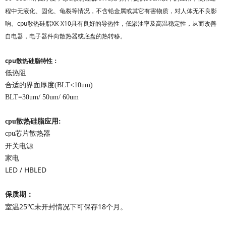
程中无液化、固化、龟裂等情况，不含铅金属或其它有害物质，对人体无不良影
响。
cpu散热硅脂
XK-X10具有
良好的导热性，低渗油率及高温稳定性，从而改善
自电器，电子器件向散热器或底盘的热转移。
cpu散热硅脂
特性：
低热阻
合适的界面厚度(BLT<10um)
BLT=30um/ 50um/ 60um
cpu散热硅脂应用:
cpu芯片散热器
开关电源
家电
LED / HBLED
保质期：
室温
25
℃未开封情况下可保存
18
个月。