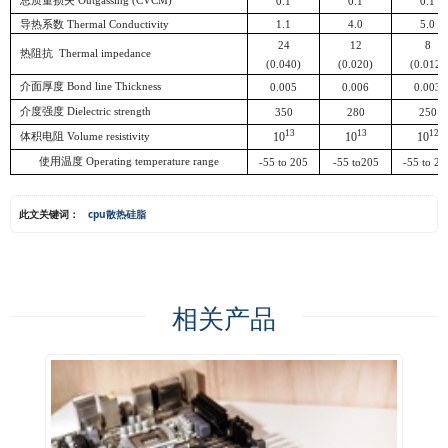
总质量损失
Outgassing (CVCM)
0.1
0.1
0.1
导热系数 Thermal Conductivity
1.1
4.0
5.0
24
12
8
热阻抗
Thermal impedance
(0.040)
(0.020)
(0.012)
介面厚度
Bond line Thickness
0.005
0.006
0.003
介度强度
Dielectric strength
350
280
250
13
13
12
10
10
10
体积电阻
Volume resistivity
使用温度
Operating temperature range
-55 to 205
-55 to205
-55 to 20
此文关键词：
cpu散热硅脂
相关产品