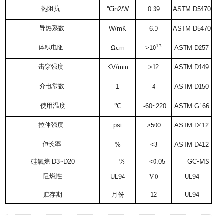
热阻抗
℃
in2/W
0.39
ASTM D5470
导热系数
W/mK
6.0
ASTM D5470
13
体积电阻
Ωcm
>10
ASTM D257
击穿强度
KV/mm
>12
ASTM D149
介电常数
1
4
ASTM D150
使用温度
℃
-60~220
ASTM G166
拉伸强度
psi
>500
ASTM D412
伸长率
%
<3
ASTM D412
-MS
硅氧
烷
D3~D20
%
<0.05
GC
阻
燃性
UL94
V-0
UL94
贮存期
月份
12
UL94