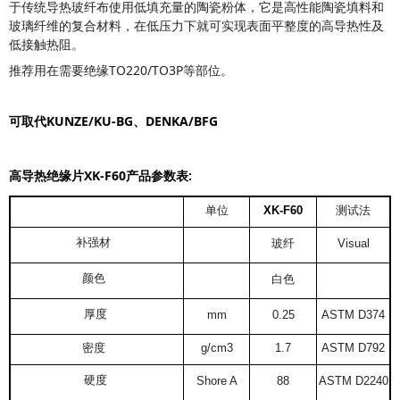
于传统导热玻纤布使用低填充量的陶瓷粉体，它是高性能陶瓷填料和
玻璃纤维的复合材料，在低压力下就可实现表面平整度的高导热性及
低接触热阻。
推荐用在需要绝缘TO220/TO3P等部位。
可取代
KUNZE/KU-BG、DENKA/BFG
高导热绝缘片XK-F60产品参数表:
单位
XK-F60
测试法
玻纤
补强材
Visual
白色
颜色
厚度
mm
0.25
ASTM D374
密度
g/cm3
1.7
ASTM D792
硬度
Shore A
88
ASTM D2240