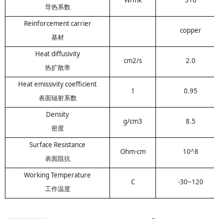
W/mk
310
导热系数
Reinforcement carrier
copper
基材
Heat
diffusivity
cm2/s
2.0
热扩散率
Heat emissivity coefficient
1
0.95
表面辐射系数
Density
g/cm3
8.5
密度
Surface Resistance
Ohm-cm
10^8
表面阻抗
Working Temperature
C
-30~120
工作温度