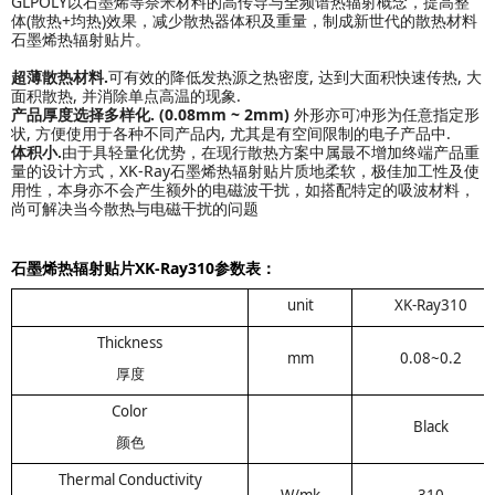
GLPOLY以石墨烯等奈米材料的高传导与全频谱热辐射概念，提高整
体(散热+均热)效果，减少散热器体积及重量，制成新世代的散热材料
石墨烯热辐射贴片
。
超薄散热材料.
可有效的降低发热源之热密度, 达到大面积快速传热, 大
面积散热, 并消除单点高温的现象.
产品厚度选择多样化. (0.08mm ~ 2mm)
外形亦可冲形为任意指定形
状, 方便使用于各种不同产品内, 尤其是有空间限制的电子产品中.
体积小.
由于具轻量化优势，在现行散热方案中属最不增加终端产品重
量的设计方式，XK-Ray石墨烯热辐射贴片质地柔软，极佳加工性及使
用性，本身亦不会产生额外的电磁波干扰，如搭配特定的吸波材料，
尚可解决当今散热与电磁干扰的问题
石墨烯热辐射贴
片
XK-Ray310参数表：
unit
XK-Ray310
Thickness
mm
0.08~0.2
厚度
Color
Black
颜色
Thermal Conductivity