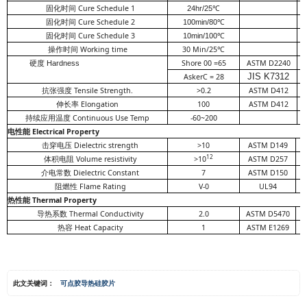
固化时间 C
ure Schedule 1
24hr/25
℃
固化时间 C
ure Schedule 2
100min/80
℃
固化时间 C
ure Schedule 3
10min/100
℃
操作时间 W
orking time
30 Min/25
℃
Shore 00 =65
ASTM D2240
硬度 Hardness
JIS K7312
AskerC = 28
抗张强度 Tensile Strength.
>0.2
ASTM D412
伸长率 Elongation
100
ASTM D412
持续应用温度 Continuous Use Temp
-60~200
电性能 Electrical Property
击穿电压 Dielectric strength
>10
ASTM D149
12
体积电阻 Volume resistivity
>10
ASTM D257
O
介电常数 Dielectric Constant
7
ASTM D150
阻燃性 Flame Rating
V-0
UL94
热性能 Thermal Property
导热系数 Thermal Conductivity
2.0
ASTM D5470
热容 Heat Capacity
1
ASTM E1269
此文关键词：
可点胶导热硅胶片