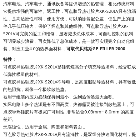
汽车电池、汽车电子、通讯设备等提供增强的热管理，相比传统材料
它提供增强的可靠性、返工性，
可点胶导热硅胶片XK-S20LV
具有流淌
性，
是高适应性材料，使用方便，可以消除装配公差，使生产上的组
件几乎低压缩力，保护了焊点和其他组件。
可点胶导热硅胶片XK-
S20LV
可完美的返工和维修，显著减少总体成本，可自动控制的供料
可明显减少浪费，再次降低了总体成本，是一款可实现完全自动化组
装，对应工业4.0的热界面材料，
可取代
贝格斯GP FILLER 2000
.
特性：
可点胶导热硅胶片XK-S20LV
是硅氧烷高分子填充导热填料，经交联成
低弹性模量的材料。
可点胶导热硅胶片XK-S20LV
不导电，是高度服贴导热材料，具有较低
的热阻抗，就像一个极软散热垫。
被用于组装内应力必须保持到最小，达到热传递最大面积。
实际电路上多个热源是有不同高度，热都需要被连接到散热器上，
可
点胶导热硅胶片
有极宽广可用性
,
非常适合
0.03mm~ 8.0mm
的高度
差距。
无腐蚀性，适用于金属、陶瓷和塑料表面
。
可点胶导热硅胶片XK-S20LV具有流淌性，
是双组分快速固化材料，提