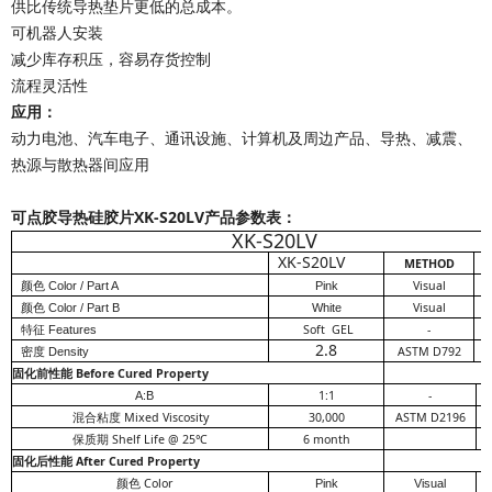
供比传统导热垫片更低的总成本。
可机器人安装
减少库存积压，容易存货控制
流程灵活性
应用：
动力电池、汽车电子、通讯设施、计算机及周边产品、导热、减震、
热源与散热器间应用
可点胶导热硅胶片XK-S20LV
产品参数表：
XK-S20LV
XK-S20LV
METHOD
Visual
颜色 Color / Part A
Pink
Visual
颜色 Color / Part B
White
Soft GEL
-
特征 Features
2.8
ASTM D792
密度 Density
固化前性能 Before Cured Property
1:1
-
A:B
混合粘度 Mixed Viscosity
30,000
ASTM D2196
保质期 Shelf Life @ 25
6 month
℃
固化后性能 After Cured Property
颜色 Color
Pink
Visual