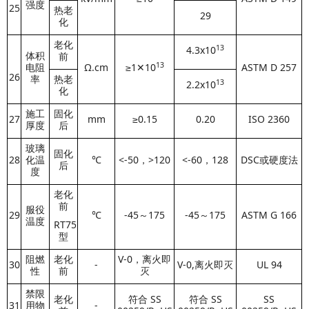
强度
25
热老
29
化
老化
13
4.3x10
体积
前
13
电阻
Ω.cm
≥1✕10
ASTM D 257
26
率
热老
1
3
2.2x10
化
施工
固化
27
mm
≥0.15
0.20
ISO 2360
厚度
后
玻璃
固化
28
化温
℃
<-50，>120
<-60，128
DSC或硬度法
后
度
老化
前
服役
29
℃
-45～175
-45～175
ASTM G 166
温度
RT75
型
阻燃
老化
V-0，离火即
30
-
V-0,离火即灭
UL 94
性
前
灭
禁限
老化
符合 SS
符合 SS
SS
31
用物
-