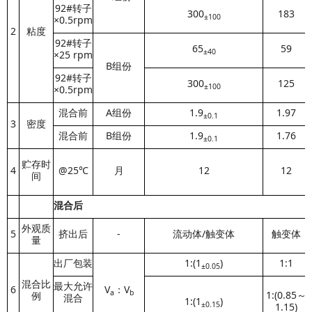
92#转子
300
183
±100
×0.5rpm
2
粘度
92#转子
65
59
±40
×25 rpm
B组份
92#转子
300
125
±100
×0.5rpm
混合前
A组份
1.9
1.97
±0.1
3
密度
混合前
B组份
1.9
1.76
±0.1
贮存时
4
@25℃
月
12
12
间
混合后
外观质
5
挤出后
-
流动体/触变体
触变体
量
出厂包装
1:(1
)
1:1
±0.05
混合比
最大允许
6
V
：V
a
b
1:(0.85～
例
混合
1:(1
)
±0.
15
1.15)