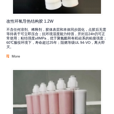
改性环氧导热结构胶 1.2W
不含任何溶剂、稀释剂，胶体表层和本体同步固化，点胶后无需
等待表干可立即压合；抗环境湿度能力特强，开封后24h仍可正
常使用；粘结强度≥8MPa，优于聚氨酯和有机硅系的粘接强度；
60℃服役环境下，寿命超过25年；阻燃等级UL 94-VO，离火即
灭。
More