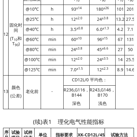
10
90
10
90
±1
4
±
2
6
@10℃
h
93
180
101
201
±2.
0
±3.8
@25℃
h
12
24
13.2
27.5
固化时
±0.
8
±1.3
@40℃
h
3.5
6.0
4.2
7.1
间
12
(T
和
±1
0
±1
5
@60℃
min
60
96
67
131
10
T
)
90
±
3.8
±
6.6
@80℃
min
24
45
27
50
±
2.0
±
3.5
@100℃
min
12
24
14
25.5
±
1.5
±
2.3
@125℃
min
7.0
12
8.9
14.6
CD12L/0 平均色：
颜色
R236,G116，
R243,G146，
13
老化前
-
B144
B170
(公差)
深色
浅色
(续)表1 理化电气性能指标
序
试验
试样
单位
指标要求
XK-
CD12L/45
试验方法