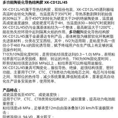
多功能
陶瓷化
导热结构胶
XK-CD12L/45
XK-CD12L/45属于导热结构胶，双组份包装。XK-CD12L/45遇到极端
高温时会转化为陶瓷。当温度高于350℃时，导热系数剧降到初始值
的30%以下，高于450℃则转化为硬度大于2H的绝缘陶瓷体，温度越
高成瓷速度越快、成瓷硬度可高于4H。当温度(830～860)℃时观测到
XK-CD12L/45仍与金属基体粘结为一个整体，最高耐温大于1200℃，
能在热失控环境中起到隔离火焰的作用。
多功能
陶瓷化导热结构胶
XK-CD12L/45属于金菱通达专利产品，基体树脂为橡胶软化环氧树脂
先进新材料，分类在艾宝西组。其中，tV2为适用期，是粘度升高一倍
但小于460 Pa.s的固化诱导期，赋予终端用户在生产线上有足够的返
流操作时间。
T10为10%固化度时间，是剪切粘结强度达到(0.3～1.0) MPa，表明粘
结界面可以承受脱模、翻转、转运的冲击。T90为90%固化度时间，
即剪切粘结强度达到6 MPa以上，粘结界面可以终端用途服役。
XK-CD12L/45兼具可陶瓷化，服役导热、绝缘、超强结构强度、密封
功能。主要用于CTP、CTC、CTB类动力电池电芯之间、电芯与冷却板
之间、等部位的热传导，减少系统重量,降低制造成本，显著提高自动
化生产设备安装效率，使用简单。
产品特点：
成瓷温度低至450℃、成瓷速度快；
适用于CTP、CTC、CTB类简化结构设计，减轻重量，提高动力电池能
量密度；
粘结强度≥8 MPa，足够承受12m自由落体叠加120 km/h车速极限冲
击；
阻燃等级UL 94-V0，离火即灭；