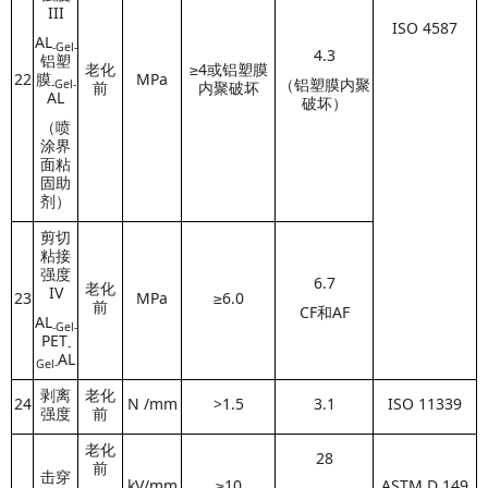
III
ISO 4587
AL
-Gel-
4.3
铝塑
老化
≥4或铝塑膜
22
膜
MPa
（铝塑膜内聚
-Gel-
前
内聚破坏
AL
破坏）
（喷
涂界
面粘
固助
剂）
剪切
粘接
强度
6.7
老化
IV
23
MPa
≥6.0
前
CF和AF
AL
-Gel-
PET
-
AL
Gel-
剥离
老化
24
N /mm
>1.5
3.1
ISO 11339
强度
前
老化
28
前
击穿
kV/mm
≥10
ASTM D 149