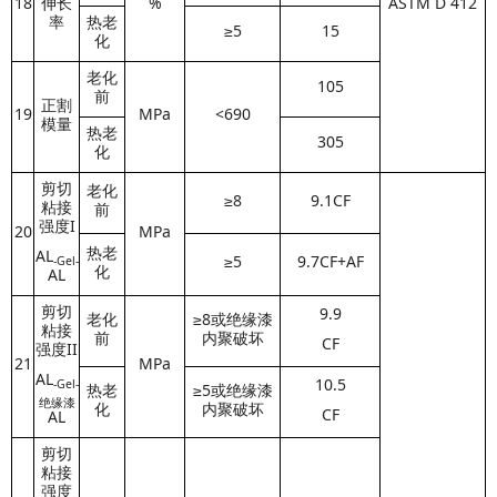
18
伸长
%
ASTM D 412
率
热老
≥5
15
化
老化
105
前
正割
19
MPa
<690
模量
热老
305
化
剪切
老化
≥8
9.1CF
粘接
前
强度I
20
MPa
热老
AL
≥5
9.7CF+AF
-Gel-
化
AL
剪切
9.9
老化
≥8或绝缘漆
粘接
前
内聚破坏
CF
强度II
21
MPa
AL
10.5
-Gel
-
热老
≥5或绝缘漆
绝缘漆
化
内聚破坏
CF
AL
剪切
粘接
强度