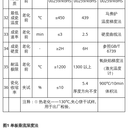
前
00259/RoHS
00259/RoHS
00259/RoHS
质
最低
马弗炉
老化
32
成瓷
℃
≤450
439
前
温度梯度法
温度
成瓷
老化
33
min
≤
3
2.5
硬度曲线法
速率
前
成瓷
老化
参照GB/T
34
-
≥2H
6H
硬度
前
6739
氧炔焰梯度法
耐温
老化
35
℃
≥1200
1300 以上
（激光温度
极限
前
计）
瓷化
5.4
900℃/10min
36
收缩
夹试
%
≤10
厚度方向不变
体积法
率
注释：① 热老化——130℃,夹心饼干试样,
用于出厂检验。
图1
单
板垂流深度法