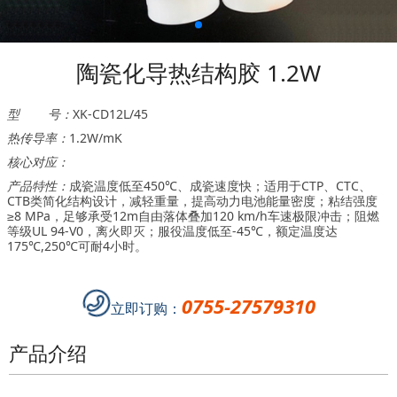
陶瓷化导热结构胶 1.2W
型 号：
XK-CD12L/45
热传导率：
1.2W/mK
核心对应：
产品特性：
成瓷温度低至450℃、成瓷速度快；适用于CTP、CTC、
CTB类简化结构设计，减轻重量，提高动力电池能量密度；粘结强度
≥8 MPa，足够承受12m自由落体叠加120 km/h车速极限冲击；阻燃
等级UL 94-V0，离火即灭；服役温度低至-45℃，额定温度达
175℃,250℃可耐4小时。
0755-27579310
立即订购：
产品介绍