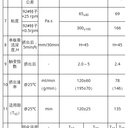
公差
92#转子
65
69
±40
×
25 rpm
7
粘度
Pa.s
92#转子
300
166
±100
×
0.5rpm
单板垂
挤出后，
8
流深
mm/30min
H=45
H=45
5min内
度,H
触变指
9
挤出后
-
2.0～5
2.4
数
ml/min
120±60
78
挤出速
10
@25℃
率
（g/min）
（195±70）
（146）
适用期
11
@25℃
min
120±25
135
（T
）
V2
固化温度
-
T
T
T
T