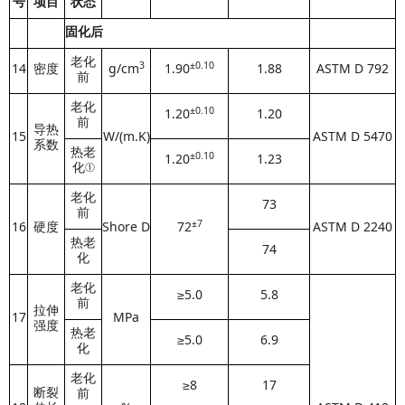
号
项目
状态
固化后
老化
3
±0.10
14
密度
g/cm
1.90
1.88
ASTM D 792
前
老化
±0.10
1.20
1.20
前
导热
15
W/(m.K)
ASTM D 5470
系数
热老
±0.10
1.20
1.23
化①
老化
73
前
±
7
16
硬度
Shore D
72
ASTM D 2240
热老
74
化
老化
≥5.0
5.8
前
拉伸
17
MPa
强度
热老
≥5.0
6.9
化
老化
≥8
17
断裂
前