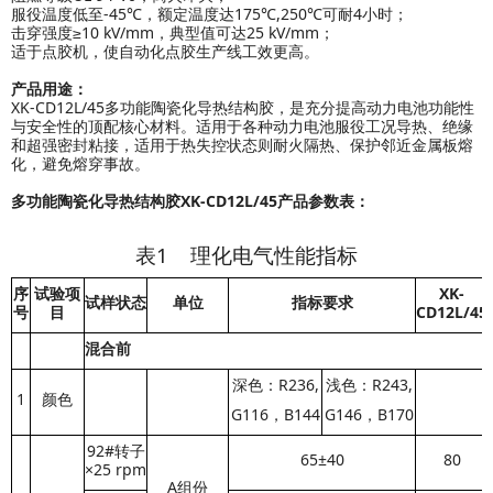
服役温度低至-45℃，额定温度达175℃,250℃可耐4小时；
击穿强度≥10 kV/mm，典型值可达25 kV/mm；
适于点胶机，使自动化点胶生产线工效更高。
产品用途：
XK-CD12L/45多功能陶瓷化导热结构胶，是充分提高动力电池功能性
与安全性的顶配核心材料。适用于各种动力电池服役工况导热、绝缘
和超强密封粘接，适用于热失控状态则耐火隔热、保护邻近金属板熔
化，避免熔穿事故。
多功能陶瓷化导热结构胶XK-CD12L/45产品参数表：
表1 理化电气性能指标
序
试验项
XK-
试样状态
单位
指标要求
号
目
CD12L/45
混合前
深色：R236,
浅色：R243,
1
颜色
G116，B144
G146，B170
92#转子
65±40
80
×25 rpm
A组份