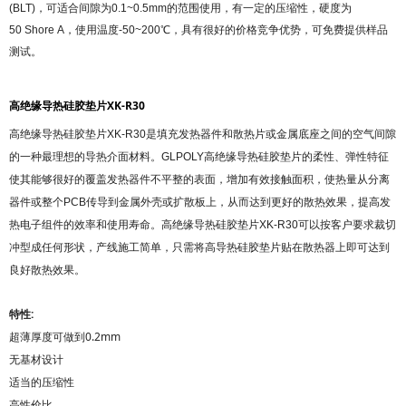
(BLT)，可适合间隙为0.1~0.5mm的范围使用，有一定的压缩性，硬度为
50
Shore A，使用温度-50~200℃，
具有很好的价格竞争优势，可免费提供样品
测试。
高绝缘导热硅胶垫片
XK-R30
高绝缘导热硅胶垫片XK-R30
是填充发热器件和散热片或金属底座之间的空气间隙
的一种最理想的导热介面材料。GLPOLY
高绝缘
导热硅胶垫片的柔性、弹性特征
使其能够很好的覆盖发热器件不平整的表面，增加
有效接触面积，使热量从分离
器件或整个PCB传导到金属外壳或扩散板上，从而达到更好的散热效果，提高发
热电子组件的效率和使用寿命。
高绝缘
导热硅胶垫片XK-R30可以按客
户要求裁切
冲型成任何形状，产线施工简单，只需将高导热硅胶垫片贴在散热器上即可达到
良好散热效果。
特性:
超薄厚度可做到0.2mm
无基材设计
适当的压缩性
高性价比