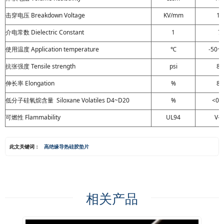
击穿电压 Breakdown Voltage
KV/mm
15
介电常数 Dielectric Constant
1
7
使用温度 Application temperature
℃
-50~
抗张强度 Tensile strength
psi
80
伸长率 Elongation
%
80
低分子硅氧烷含量 Siloxane Volatiles D4~D20
%
<0.
可燃性 Flammability
UL94
V-
此文关键词：
高绝缘导热硅胶垫片
相关产品