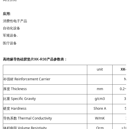
应用:
消费性电子产品
自动化设备
军规设备.
医疗设备
产品参数表：
高绝缘导热硅胶垫片XK-R30
unit
XK-R
补强材 Reinforcement Carrier
NA
厚度
Thickness
mm
0.2~1
比重 Specific Gravity
g/cm3
3.1
硬度 Hardness
Shore A
50
导热系数 Thermal Conductivity
W/mK
3
体积电阻 Volume Resistivity
Ωcm
>10