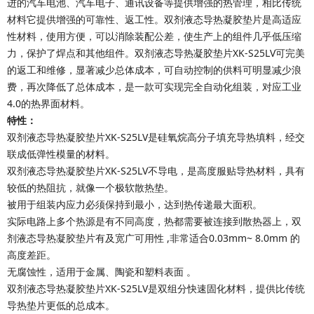
进的汽车电池、汽车电子、通讯设备等提供增强的热管理，相比传统
材料它提供增强的可靠性、返工性。
双剂液态导热凝胶垫片
是高适应
性材料，使用方便，可以消除装配公差，使生产上的组件几乎低压缩
力，保护了焊点和其他组件。
双剂液态导热凝胶垫片
XK-S25LV
可完美
的返工和维修，显著减少总体成本，可自动控制的供料可明显减少浪
费，再次降低了总体成本，是一款可实现完全自动化组装，对应工业
4.0的热界面材料。
特性：
双剂液态导热凝胶垫片
XK-S25LV
是硅氧烷高分子填充导热填料，经交
联成低弹性模量的材料。
双剂液态导热凝胶垫片
XK-S25LV
不导电，是高度服贴导热材料，具有
较低的热阻抗，就像一个极软散热垫。
被用于组装内应力必须保持到最小，达到热传递最大面积。
实际电路上多个热源是有不同高度，热都需要被连接到散热器上，
双
剂液态导热凝胶垫片
有及宽广可用性
,
非常适合
0.03mm~ 8.0mm
的
高度差距。
无腐蚀性，适用于金属、陶瓷和塑料表面
。
双剂液态导热凝胶垫片
XK-S25LV是双组分快速固化材料，提供比传统
导热垫片更低的总成本。