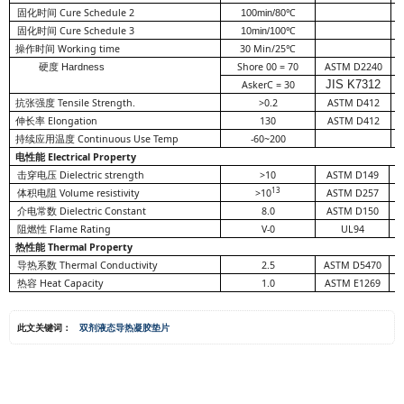
固化时间 C
ure Schedule 2
100min/80
℃
固化时间 C
ure Schedule 3
10min/100
℃
操作时间 W
orking time
30 Min/25
℃
Shore 00 = 70
ASTM D2240
硬度 Hardness
JIS K7312
AskerC = 30
抗张强度 Tensile Strength.
>0.2
ASTM D412
伸长率 Elongation
130
ASTM D412
持续应用温度 Continuous Use Temp
-60~200
电性能 Electrical Property
击穿电压 Dielectric strength
>10
ASTM D149
13
体积电阻 Volume resistivity
>10
ASTM D257
O
介电常数 Dielectric Constant
8.0
ASTM D150
阻燃性 Flame Rating
V-0
UL94
热性能 Thermal Property
导热系数 Thermal Conductivity
2.5
ASTM D5470
热容 Heat Capacity
1.0
ASTM E1269
此文关键词：
双剂液态导热凝胶垫片