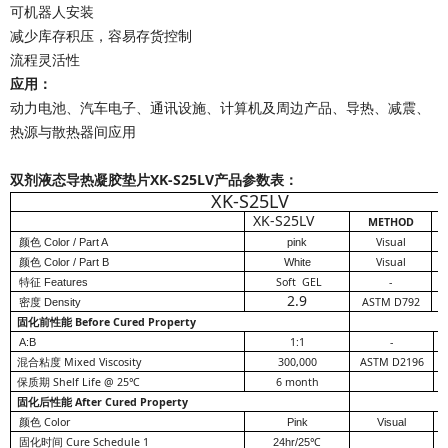
可机器人安装
减少库存积压，容易存货控制
流程灵活性
应用：
动力电池、汽车电子、通讯设施、计算机及周边产品、导热、减震、
热源与散热器间应用
双剂液态导热凝胶垫片
XK-S25LV
产品参数表：
XK-S25LV
XK-S25LV
METHOD
Visual
颜色 Color / Part A
pink
Visual
颜色 Color / Part B
White
Soft GEL
-
特征 Features
2.9
ASTM D792
密度 Density
固化前性能 Before Cured Property
1:1
-
A:B
混合粘度 Mixed Viscosity
300,000
ASTM D2196
保质期 Shelf Life @ 25
6 month
℃
固化后性能 After Cured Property
颜色 Color
Pink
Visual
固化时间 C
ure Schedule 1
24hr/25
℃