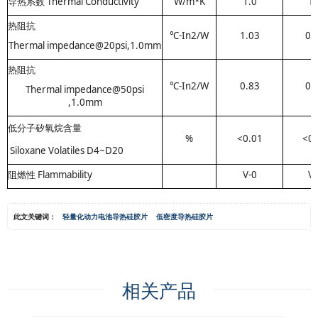
导热系数 Thermal Conductivity
W/m*K
1.0
1.
热阻抗
℃
-In2/W
1.03
0.
Thermal impedance@20psi,1.0mm
热阻抗
℃
-In2/W
0.83
0.
Thermal impedance@50psi
,1.0mm
低分子矽氧烷含量
%
<0.01
<0.
Siloxane Volatiles D4~D20
阻燃性 Flammability
V-0
V-
此文关键词：
轻量化动力电池导热硅胶片
低密度导热硅胶片
相关产品