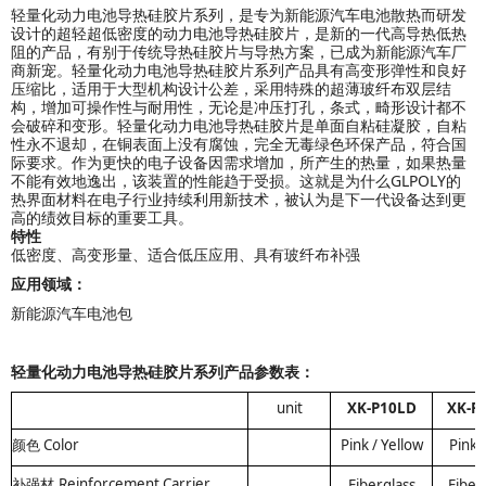
轻量化
动力电池
导热硅胶片系列，是专为新能源汽车电池散热而研发
设计的超轻超低密度的动力电池导热硅胶片，是新的一代高导热低热
阻的产品，有别于传统导热硅胶片与导热方案，已成为新能源汽车厂
商新宠。
轻量化
动力电池
导热硅胶片
系列
产品具有高变形弹性和良好
压缩比，适用于大型机构设计公差，采用特殊的超薄玻纤布双层结
构，增加可操作性与耐用性，无论是冲压打孔，条式，畸形设计都不
会破碎和变形。
轻量化
动力电池
导热硅胶片
是单面自粘硅凝胶，自粘
性永不退却，在铜表面上没有腐蚀，完全无毒绿色环保产品，符合国
际要求。作为更快的电子设备因需求增加，所产生的热量，如果热量
不能有效地逸出，该装置的性能趋于受损。这就是为什么GLPOLY的
热界面材料在电子行业持续利用新技术，被认为是下一代设备达到更
高的绩效目标的重要工具。
特性
低密度、高变形量、适合低压应用、具有玻纤布补强
应用领域：
新能源汽车电池
包
轻量化
动力电池
导热硅胶片
系列产品参数表：
unit
XK-P10LD
XK-P
颜色
Color
Pink / Yellow
Pink /
Reinforcement Carrier
Fiberglass
Fiber
补强材