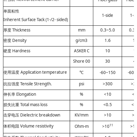
单面粘性
1-side
1-s
Inherent Surface Tack (1-/2- sided)
厚度 Thickness
mm
0.3~5.0
0.3-
密度 Density
g/cm3
1.6
1.
硬度 Hardness
ASKER C
10
1
Shore 00
30
4
Application temperature
℃
-60~150
-60~
使用温度
抗拉强度 Tensile Strength.
psi
>300
>3
伸长率 Elongation
%
<10
<1
损失比重 Total mass loss
%
<0.5
<0
击穿电压 Dielectric breakdown
KV/mm
>10
>1
11
Volume resistivity
Ohm-m
>10
>1
体积电阻