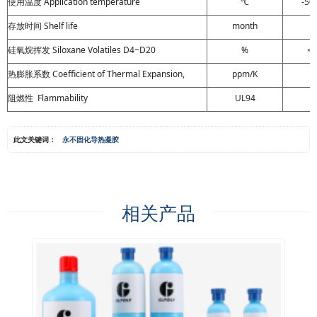
使用温度
Application temperature
℃
-50
存放时间
Shelf life
month
硅氧烷挥发
Siloxane Volatiles D4~D20
%
<0
热膨胀系数
Coefficient of Thermal Expansion,
ppm/K
2
阻燃性
Flammability
UL94
V
此文关键词：
永不固化导热凝胶
相关产品