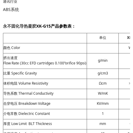
通讯行业
ABS系统
XK-G15产品参数表：
永不固化导热凝胶
单位
XK
颜色 Color
Wh
挤出速度
g/min
Flow Rate (30cc EFD cartridges 0.100”orifice 90psi)
比重
Specific Gravity
g/cm3
2
体积电阻
Volume Resistivity
Ωcm
>1
导热系数
Thermal Conductivity
W/mK
1
击穿电压
Breakdown Voltage
KV/mm
介电常数
Dielectric Constant
1
厚度
Low Limit BLT Thickness
mm
0