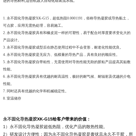
进的导热材料,适合机器人自动化组装流水线。
1.
永不固化导热凝胶
XK-G15，
超低热阻0.0001191，
俗称导热凝胶或导热黏土，
可点胶，
应用无需热处理，容易施工。
2.
永不固化导热凝胶
具有和橡皮泥一样的可塑性，易于配合对厚度要求变化大的
产品设计。
3.
永不固化导热凝胶
成型后在静态使用过程中不会变形，耐老化性能优良。
4.
永不固化导热凝胶
是
无应力、低模量的导热产品，具有良好的顺应性。
5.
永不固化导热凝胶
自带粘性，无需使用对导热性能无助的胶粘产品提高其贴敷
性能。
6.
永不固化导热凝胶具有
优越
的耐高温性，极好的耐气候、耐辐射及优越的介电
性能。
7. 同时还具有优越的化学和机械稳定性。
8. 室温储存
XK-G15
给客户带来的价值：
永不固化导热凝胶
1）
超低热阻，优化产品的散热性能。
永不固化导热凝胶
2）研发设计方便性：因为
是膏状且永久不干胶，所
永不固化导热凝胶