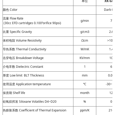
单位
XK-GN
颜色 Color
Dark G
流量 Flow Rate
g/min
7
(30cc EFD cartridges 0.100”orifice 90psi)
比重 Specific Gravity
g/cm3
2.6
1
体积电阻 Volume Resistivity
Ωcm
>10
导热系数 Thermal Conductivity
W/mK
1.4
击穿电压 Breakdown Voltage
KV/mm
10
介电常数 Dielectric Constant
1
6
厚度 Low limit BLT Thickness
mm
0.05
使用温度 Application temperature
℃
-30~1
保质期 Shelf life
month
12
硅氧烷挥发 Siloxane Volatiles D4~D20
%
0
热膨胀系数 Coefficient of Thermal Expansion
ppm/K
210