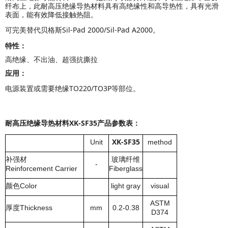
纤布上，此耐高压绝缘导热材料具有高绝缘性和高导热性，具有光滑
表面，能有效降低接触热阻。
可完美替代贝格斯Sil-Pad 2000/Sil-Pad A2000
。
特性：
高绝缘、不出油、超强抗撕拉
应用：
电源装置或
需要绝缘TO220/TO3P等部位。
耐高压绝缘导热材料XK-SF35产品参数表：
XK-SF35
Unit
method
补强材
玻璃纤维
-
Reinforcement Carrier
Fiberglass
颜色
Color
light gray
visual
ASTM
厚度
Thickness
mm
0.2
-0.38
D374