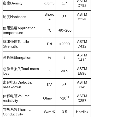
ASTM
密度
Density
g/cm3
1.7
D792
Shore
ASTM
硬度
Hardness
85
A
D2240
使用温度
Application
℃
-60~200
temperature
抗张强度
Tensile
ASTM
Psi
>2000
Strength.
D412
ASTM
伸长率
Elongation
%
5
D412
总质量损失
Total mass
ASTM
%
<0.5
loss
E595
击穿电压
Dielectric
ASTM
KV
>5
breakdown
D149
体积电阻
Volume
ASTM
11
Ohm-m
>10
resistivity
D257
导热系数
Thermal
W/m*K
3.5
Hotdisk
Conductivity