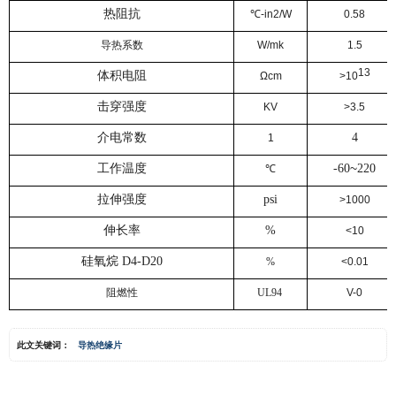
热阻抗
℃
-in2/W
0.58
导热系数
W/mk
1.5
13
体积电阻
Ωcm
>10
击穿强度
KV
>3.5
介电常数
4
1
~
工作温度
-60
220
℃
拉伸强度
psi
>1000
伸长率
%
<10
硅氧烷 D4-D20
%
<0.01
阻燃性
UL94
V-0
此文关键词：
导热绝缘片