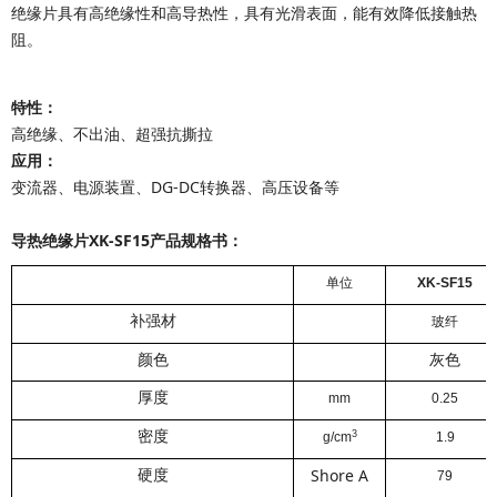
绝缘片
具有高绝缘性和高导热性，具有光滑表面，能有效降低接触热
阻。
特性：
高绝缘、不出油、超强抗撕拉
应用：
变流器、电源装置、DG-DC转换器、高压设备等
导热绝缘片XK-SF15
产品规格书：
单位
XK-SF15
补强材
玻纤
颜色
灰色
厚度
mm
0.25
3
密度
g/cm
1.9
Shore A
硬度
79