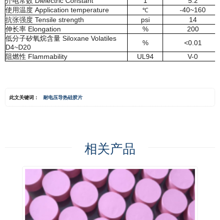
介电常数 Dielectric Constant
1
5.2
使用温度 Application temperature
-40~160
℃
抗张强度 Tensile strength
psi
14
伸长率 Elongation
%
200
低分子矽氧烷含量 Siloxane Volatiles
%
<0.01
D4~D20
阻燃性 Flammability
UL94
V-0
此文关键词：
耐电压导热硅胶片
相关产品