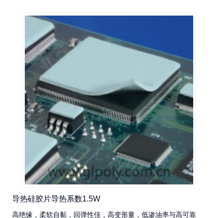
导热硅胶片导热系数1.5W
高绝缘，柔软自黏，回弹性佳，高变形量，低渗油率与高可靠