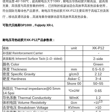
使用温度
-40~160
℃，
超高耐电压大于10KV，
耐电压导热硅胶片
耐高温、
超高填
充量、高强度与高变形量的特性， 已控制的低渗油适合高效率高发热设备使用，
符合
国际无毒绿色产品要求。
耐电压导热硅胶片
XK-P12主要应用于
高端工控及医
疗，移动及通讯设备，高速海量存储驱动器等高效率高发热设备。
可取代贝格斯GP1000，
Fujipoly XR-L
耐电压导热硅胶片
XK-P12产品参数表：
unit
XK-P12
规格
-
补强材
Reinforcement Carrier
2-side
表面黏性
Inherent Surface Tack (1-/2- sided)
颜色 Color
Green
厚度 Thickness
mm
0.5~5.0
密度 Specific Gravity
g/cm3
2.12
硬度 Hardness
Asker C
3~4
Shore 00
50~55
热阻抗 Thermal impedance@0.5mm
0.65
℃
in2/W
14.5psi
导热系数 Thermal Conductivity
W/mK
1.2
13
体积电阻 Volume Resistivity
Ω
cm
>10
击穿电压 Breakdown Voltage
KV/mm
>10